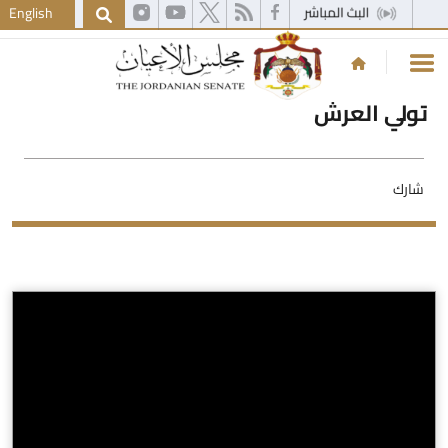
English
تولي العرش
شارك