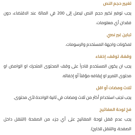
غيير حجم النص
يجب توفير تكبير حجم النص ليصل إلى 200 في المائة عند الاقتضاء، دون
قدان أي معلومات.
باين غير نصي
مكونات واجهة المستخدم والرسومات.
قفة، توقف، إخفاء
جب ان يكون المستخدم قادراً على وقف المحتوى المتحرك او الوامض او
حتوى التمرير او إيقافه مؤقتاً أو إخفائه.
لاث ومضات أو اقل
جب تجنب استخدام أكثر من ثلاث ومضات في ثانية الواحدة لأي محتوى.
خ لوحة المفاتيح
جب عدم قفل لوحة المفاتيح على أي جزء من الصفحة (التنقل داخل
لصفحة، والتنقل للخارج).