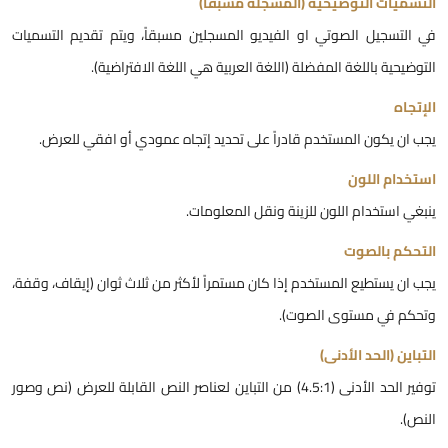
لتسميات التوضيحية (المسجلة مسبقاً)
ي التسجيل الصوتي او الفيديو المسجلين مسبقاً، ويتم تقديم التسميات
لتوضيحية باللغة المفضلة (اللغة العربية هي اللغة الافتراضية).
لإتجاه
جب ان يكون المستخدم قادراً على تحديد إتجاه عمودي أو افقي للعرض.
ستخدام اللون
نبغي استخدام اللون للزينة ونقل المعلومات.
لتحكم بالصوت
جب ان يستطيع المستخدم إذا كان مستمراً لأكثر من ثلاث ثوان (إيقاف، وقفة،
تحكم في مستوى الصوت).
لتباين (الحد الأدنى)
توفير الحد الأدنى (4.5:1) من التباين لعناصر النص القابلة للعرض (نص وصور
لنص).