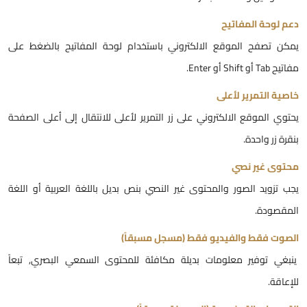
عم لوحة المفاتيح
مكن تصفح الموقع الالكتروني باستخدام لوحة المفاتيح بالضغط على
فاتيح Tab أو Shift أو Enter.
اصية التمرير لأعلى
حتوي الموقع الالكتروني على زر التمرير لأعلى للانتقال إلى أعلى الصفحة
نقرة زر واحدة.
حتوى غير نصي
جب تزويد الصور والمحتوى غير النصي بنص بديل باللغة العربية أو اللغة
لمقصودة.
لصوت فقط والفيديو فقط (مسجل مسبقاً)
نبغي توفير معلومات بديلة مكافئة للمحتوى السمعي البصري, تبعاً
لإعاقة.