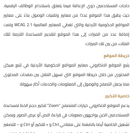
اجات المستخدمين ذوي الإعاقة فيما يتعلق باستخدام الوظائف الرقمية،
يث يطبق هذا الموقع عددًا من معايير وتقنيات الوصول بناءً على معايير
المواقع الحكومية الأردنية والتي تغطي المعايير العالمية WCAG 2.1 وتمت
ضافة عدد من الميزات إلى هذا الموقع لتقديم المساعدة اللازمة لتلك
لفئات، من بين تلك الميزات:
ريطة الموقع
تبع الموقع الالكتروني معايير المواقع الحكومية الأردنية في تتبع هيكل
لمحتوى من خلال خريطة الموقع التي تسهل التنقل بين صفحات المحتوى
ما يجعل التصفح والوصول إلى المعلومات والخدمات أكثر سهولة.
اصية التكبير
يدعم الموقع الالكتروني خيارات المتصفح "Zoom" لتكبير حجم الخط لمساعدة
لمستخدمين الذين يواجهون صعوبات في قراءة النص أو عرض الصور. ويمكن
تشغيل الخاصية أيضا بالضغط على مفتاحي Ctrl و + للتكبير أو Ctrl و – للتصغير