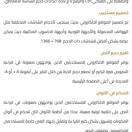
الضغط على مفتاحي Ctrl والرقم 0 لإعادة اعدادات حجم الشاشة الافتراضي.
صميم مستجيب
م تصميم الموقع الالكتروني بحيث يستجيب لأحجام الشاشات المختلفة مثل
لهواتف المحمولة والأجهزة اللوحية وأجهزة الحاسوب المكتبية، حيث يمكن
رضه بشكل أفضل للشاشات ذات الحجم 768 × 1366.
غيير حجم النص
وفر الموقع الالكتروني للمستخدمين الذين يواجهون صعوبة في قراءة
النصوص ميزة لتكبير أو تصغير حجم الخط من خلال النقر على أيقونة A + أو A-
لمدرجة في أعلى الصفحة الرئيسية.
لتحكم في الألوان
وفر الموقع الالكتروني للمستخدمين الذين يواجهون صعوبات في قراءة
لنص على خلفية لونية معينة، عددًا من أنظمة الألوان التي تتحكم في ألوان
لمكونات وتسهل بشكل كبير القراءة وتقليل إجهاد العين خاصة للمستخدمين
لمكفوفين وضعاف البصر.