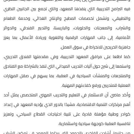
يه البرامج التدريبية التي ينفذها المعهد، والتي تجمع بين الجانبين النظري
التطبيقي، وتشمل تخصصات المطبخ والإنتاج الغذائي، وخدمة الطعام
الشراب، والمعجنات والحلويات، والباريستا، والتدبير الفندقي، والدوائر
لأمامية، إلى جانب المهارات الرقمية واللغوية وريادة الأعمال، بما يعزز
اهزية الخريجين للانخراط في سوق العمل.
ما اطلعا على مرافق المعهد التدريبية، وفي مقدمتها الفندق التدريبي،
استمعا إلى شرح حول آليات التدريب الميداني التي تنفذ بالشراكة مع الفنادق
المنتجعات والمنشآت السياحية في العقبة، بما يسهم في صقل المهارات
لعملية للمتدربين ورفع كفاءتهم المهنية.
أكد ماضي أن الاستثمار في التعليم والتدريب المهني المتخصص يمثل أحد
هم مرتكزات التنمية الاقتصادية، مشيدًا بالدور الذي يؤديه المعهد في إعداد
وادر وطنية مؤهلة قادرة على تلبية احتياجات القطاع السياحي، وتعزيز
نافسية العقبة كوجهة سياحية واستثمارية.
ن جانبها، أشادت الفاخري بالجهود التي يبذلها المعهد في تمكين الشباب