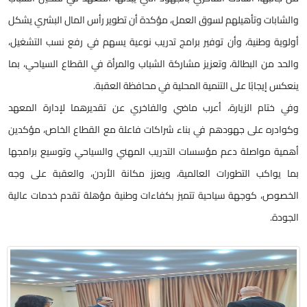
الشابات وتأهيلهم لسوق العمل، مؤكدة أن تطوير رأس المال البشري يشكل
ولوية وطنية، وأن توفير برامج تدريب نوعية يسهم في رفع نسب التشغيل،
الحد من البطالة، وتعزيز مشاركة الشباب والمرأة في القطاع السياحي، بما
نعكس إيجابًا على التنمية المحلية في محافظة العقبة.
في ختام الزيارة، أعرب ماضي والفاخري عن تقديرهما لإدارة المعهد
كوادره على جهودهم في بناء شراكات فاعلة مع القطاع الخاص، مؤكدين
همية مواصلة دعم مؤسسات التدريب المهني والسياحي وتوسيع برامجها
ما يواكب التطورات العالمية، ويعزز مكانة الأردن، والعقبة على وجه
لخصوص، كوجهة سياحية تتميز بكفاءات وطنية مؤهلة تقدم خدمات عالية
لجودة.