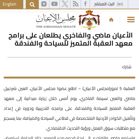
English
الأعيان ماضي والفاخري يطلعان على برامج
معهد العقبة المتميز للسياحة والفندقة
شارك
العقبة 5 تموز(مجلس الأعيان) – اطلع عضوا مجلس الأعيان، العين شرحبيل
اضي والعين نسيمة الفاخري، يوم أمس خلال زيارة ميدانية إلى معهد
لعقبة المتميز للسياحة والفندقة، على برامجه التدريبية ودوره في إعداد
تأهيل الكوادر الأردنية المتخصصة في قطاعي السياحة والضيافة، بما ينسجم
ع متطلبات سوق العمل ورؤية التحديث الاقتصادي.
استمع ماضي والفاخري إلى إيجاز قدمه مدير المعهد، خالد البداينة، استعرض